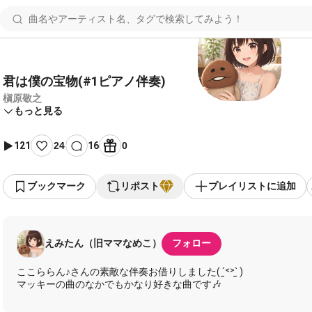
君は僕の宝物(#1ピアノ伴奏)
槇原敬之
もっと見る
121
24
16
0
ブックマーク
リポスト
プレイリストに追加
えみたん（旧ママなめこ）
フォロー
ここららん♪さんの素敵な伴奏お借りしました( ˊ̱˂˃ˋ̱ )
マッキーの曲のなかでもかなり好きな曲です🎶