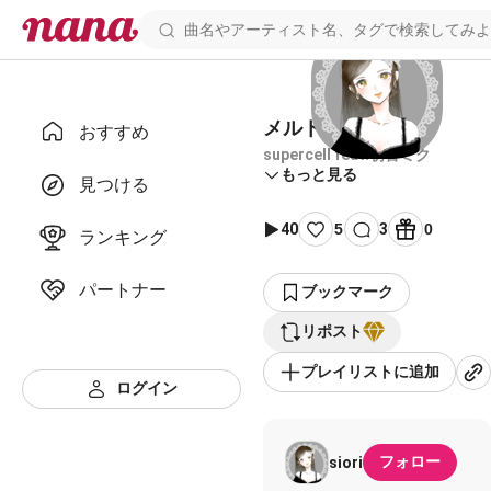
メルト
おすすめ
supercell feat.初音ミク
もっと見る
見つける
40
5
3
0
ランキング
パートナー
ブックマーク
リポスト
プレイリストに追加
ログイン
フォロー
siori