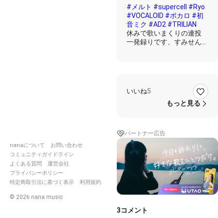
#メルト
#supercell
#Ryo
#VOCALOID
#ボカロ
#初
音ミク
#AD2
#TRILIAN
休みで歌いまくりの連投
一発録りです、すみせん
らーらーらーん わぁー
いいね
5
もっと見る
パートナー広告
nanaについて
お問い合わせ
コミュニティガイドライン
よくある質問
運営会社
プライバシーポリシー
特定商取引法に基づく表示
利用規約
©
2026
nana music
3
コメント