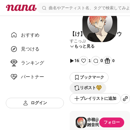
【け】ケッペキショウ
おすすめ
すこっぷ
もっと見る
見つける
16
1
0
0
ランキング
パートナー
ブックマーク
リポスト
プレイリストに追加
ログイン
赤嶺@
フォロー
雑音民