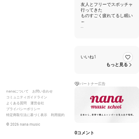
友人とフリーでスポッチャ
行ってきた
ものすごく疲れてるし眠い
←
https://nana-
music.com/sounds/030a67e
いいね
1
https://nana-
もっと見る
music.com/sounds/030b45f
https://nana-
パートナー広告
music.com/sounds/030da50
nanaについて
お問い合わせ
コミュニティガイドライン
https://nana-
よくある質問
運営会社
music.com/sounds/030cb95
プライバシーポリシー
特定商取引法に基づく表示
利用規約
https://nana-
©
2026
nana music
music.com/sounds/030da19
0
コメント