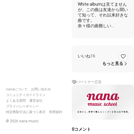
@【Fleur
White albumは見てません
Claire事
が、この曲は友達から聞い
務所
て知って、それ以来好きな
LUCIA❁
曲です。
所属🦋】
奈々様の曲難しい…
いいね
16
もっと見る
パートナー広告
nanaについて
お問い合わせ
コミュニティガイドライン
よくある質問
運営会社
プライバシーポリシー
特定商取引法に基づく表示
利用規約
©
2026
nana music
0
コメント