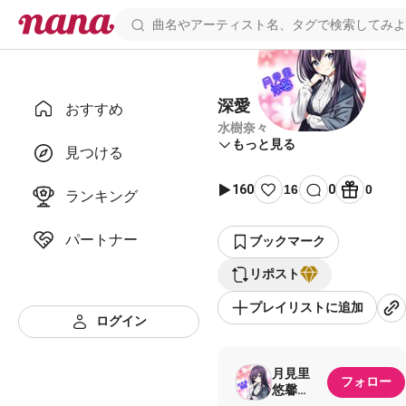
深愛
おすすめ
水樹奈々
もっと見る
見つける
160
16
0
0
ランキング
パートナー
ブックマーク
リポスト
プレイリストに追加
ログイン
月見里
フォロー
悠馨