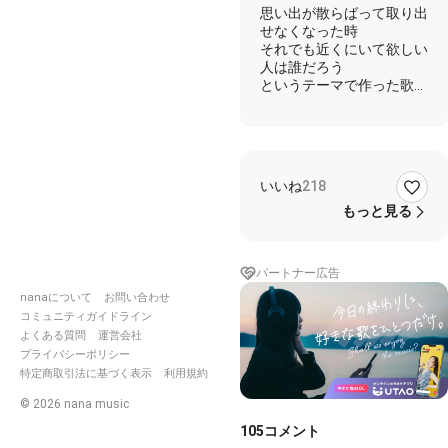
思い出が散らばって取り出
せなくなった時
それでも近くにいて欲しい
人は誰だろう
というテーマで作った歌で
す。
昨日と今日と明日と日々が
チェーンのように
連なっていくことと、
いいね
218
曲の中で別の意味で出てく
るので、タイトルは
もっと見る
チェーンとしました。聴い
てくださると嬉しいです。
nanaでもたくさんの方に
パートナー広告
も歌っていただきありがと
nanaについて
お問い合わせ
うございます。
コミュニティガイドライン
よくある質問
運営会社
プライバシーポリシー
https://nana-
特定商取引法に基づく表示
利用規約
music.com/sounds/02a999b
©
2026
nana music
・・・・・・
105
コメント
思い出が散らばって取り出