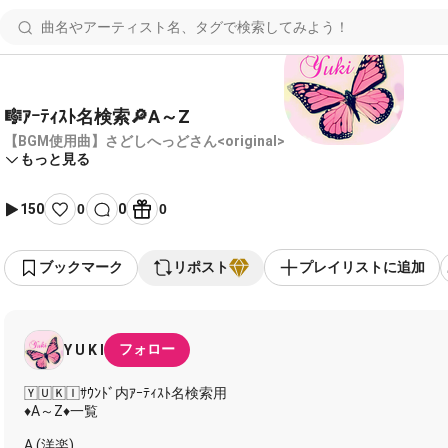
🎼ｱｰﾃｨｽﾄ名検索🔎A～Z
【BGM使用曲】さどしへっどさん<original>
もっと見る
150
0
0
0
ブックマーク
リポスト
プレイリストに追加
フォロー
Y U K I
🅈🅄🄺🄸ｻｳﾝﾄﾞ内ｱｰﾃｨｽﾄ名検索用
♦A～Z♦一覧