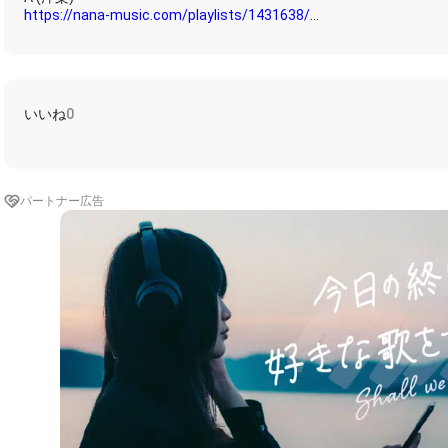
https://nana-music.com/playlists/1431638/
https://nana-music.com/playlists/1432716/
https://nana-music.com/playlists/1482851/
いいね
0
https://nana-music.com/playlists/1431639/
https://nana-music.com/playlists/2526433/
https://nana-music.com/playlists/3484212
パートナー広告
https://nana-music.com/playlists/1431675/
https://nana-music.com/playlists/2257841/
https://nana-music.com/playlists/2354041/
https://nana-music.com/playlists/1431640/
https://nana-music.com/playlists/1432745/
https://nana-music.com/playlists/1761981/
https://nana-music.com/playlists/1431641/