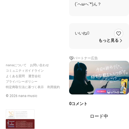
コンキ
(´へωへ`*)ん？
チ(´へ
ωへ`*)
いいね
0
もっと見る
パートナー広告
nanaについて
お問い合わせ
コミュニティガイドライン
よくある質問
運営会社
プライバシーポリシー
特定商取引法に基づく表示
利用規約
©
2026
nana music
0
コメント
ロード中