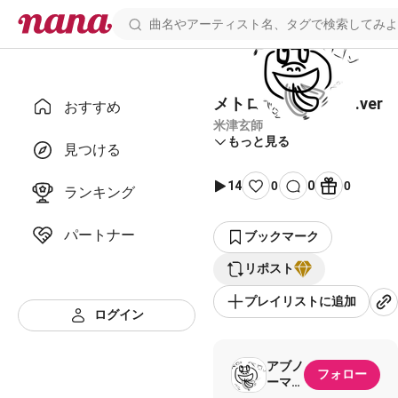
メトロノーム-piano.ver
おすすめ
米津玄師
もっと見る
見つける
14
0
0
0
ランキング
パートナー
ブックマーク
リポスト
プレイリストに追加
ログイン
アブノ
フォロー
ーマル