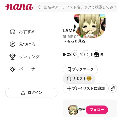
LAMP コラボ
おすすめ
BUMP OF CHICKEN
もっと見る
見つける
25
4
1
0
ランキング
パートナー
ブックマーク
リポスト
プレイリストに追加
ログイン
帝王
フォロー