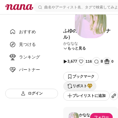
ふゆのよる（オリジナ
おすすめ
ル）
かななな
見つける
もっと見る
ランキング
3,677
116
8
0
パートナー
ブックマーク
リポスト
ログイン
プレイリストに追加
かなな
フォロー