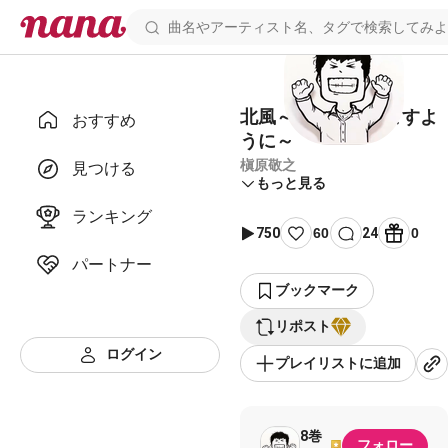
北風～君にとどきますよ
おすすめ
うに～
槇原敬之
見つける
もっと見る
ランキング
750
60
24
0
パートナー
ブックマーク
リポスト
ログイン
プレイリストに追加
8巻
フォロー