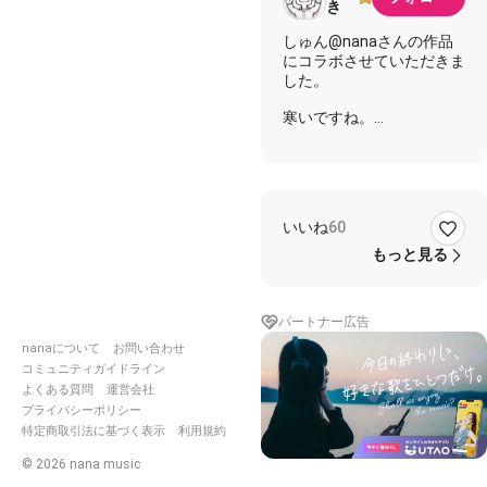
き
しゅん@nanaさんの作品
にコラボさせていただきま
した。
寒いですね。
雪降りますよ。
#nanaにCDカラオケネッ
いいね
60
ト上の他人制作音源無断ア
ップはたとえ本体マイクで
もっと見る
録音しても規約違反だし違
法なので訴えられる可能性
もあるので各自で注意して
パートナー広告
ください
#知らなかったは
通用しない
#違法オフボ音
nanaについて
お問い合わせ
源根絶
コミュニティガイドライン
よくある質問
運営会社
プライバシーポリシー
特定商取引法に基づく表示
利用規約
©
2026
nana music