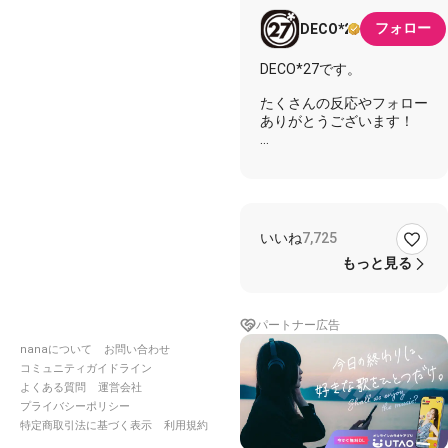
フォロー
DECO*27
DECO*27です。
たくさんの反応やフォロー
ありがとうございます！
#DECO27
#ライアーダン
ス
歌詞
いいね
7,725
奪った？それなんのことか
しら
もっと見る
知らんぷって 今日を重ね
るの
誓った 他の誰でもない
パートナー広告
きみの前で 愛のない愛
表明
nanaについて
お問い合わせ
コミュニティガイドライン
奪った？それなんのことか
よくある質問
運営会社
しら
プライバシーポリシー
決まり文句 演じ切るまさ
特定商取引法に基づく表示
利用規約
に