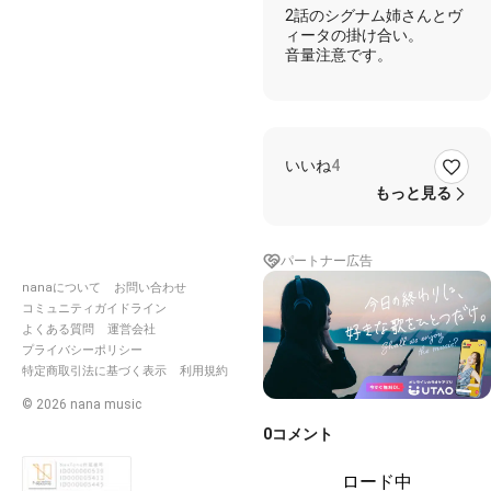
忙💦）
2話のシグナム姉さんとヴ
ィータの掛け合い。
音量注意です。
いいね
4
もっと見る
パートナー広告
nanaについて
お問い合わせ
コミュニティガイドライン
よくある質問
運営会社
プライバシーポリシー
特定商取引法に基づく表示
利用規約
©
2026
nana music
0
コメント
ロード中