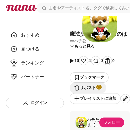
魔法少女リリカルなのは
おすすめ
cvハチ公
もっと見る
見つける
10
4
0
0
ランキング
パートナー
ブックマーク
リポスト
プレイリストに追加
ログイン
ハチた
フォロー
ま（多