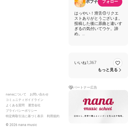
ボブ子
フォロー
はっやい！滑舌🙃リクエ
ストありがとうございま。
投稿した後に原曲と違いす
ぎるの気付いてウケ。諦
め。
[緑のヤツ、ラジオエフェ
クト]
いいね
1,367
もっと見る
パートナー広告
nanaについて
お問い合わせ
コミュニティガイドライン
よくある質問
運営会社
プライバシーポリシー
特定商取引法に基づく表示
利用規約
©
2026
nana music