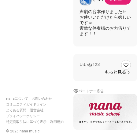
声劇の台本作りました✨
お使いいただけたら嬉しい
です☺️
素敵な伴奏様のお力借りて
ます！！
とにかく切ないです！！
コラボお待ちしております
✨
いいね
123
男役★ 女役♡
もっと見る
()←は心の声の設定です！
＊×＊×＊×＊×＊×＊×＊×＊×
パートナー広告
＊×＊×＊×＊
nanaについて
お問い合わせ
コミュニティガイドライン
★人間ってこんなもろい生
よくある質問
運営会社
き物なんだな
プライバシーポリシー
(俺…死ぬのか…)
特定商取引法に基づく表示
利用規約
♡そんな事言わないでっ！
©
2026
nana music
【泣きながら】