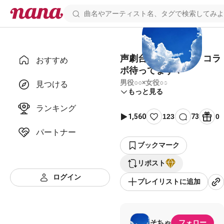
声劇台本【切ない】 コラ
おすすめ
ボ待ってます！
男役○○×女役○○
見つける
もっと見る
ランキング
1,560
123
73
0
パートナー
ブックマーク
リポスト
ログイン
プレイリストに追加
そちゃ
フォロー