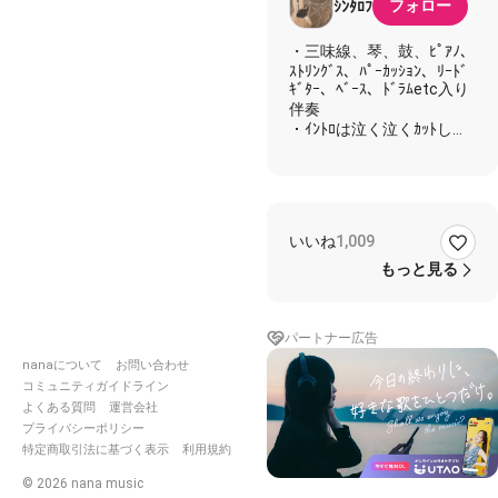
フォロー
ｼﾝﾀﾛﾌ
・三味線、琴、鼓、ﾋﾟｱﾉ、
ｽﾄﾘﾝｸﾞｽ、ﾊﾟｰｶｯｼｮﾝ、ﾘｰﾄﾞ
ｷﾞﾀｰ、ﾍﾞｰｽ、ﾄﾞﾗﾑetc入り
伴奏
・ｲﾝﾄﾛは泣く泣くｶｯﾄして
2小節のみ→1番ｻﾋﾞ終わり
まで
・ﾍﾞｰｽがデカいかも、すい
ません。。
いいね
1,009
DTMの練習がてら、完コ
もっと見る
ピしてみた伴奏です
m(__)m
パートナー広告
nanaについて
お問い合わせ
コミュニティガイドライン
よくある質問
運営会社
プライバシーポリシー
特定商取引法に基づく表示
利用規約
©
2026
nana music