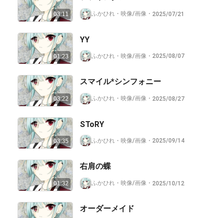
ふかひれ
・
映像/画像
・
2025/07/21
03:11
YY
ふかひれ
・
映像/画像
・
2025/08/07
01:23
スマイル*シンフォニー
ふかひれ
・
映像/画像
・
2025/08/27
03:22
SToRY
ふかひれ
・
映像/画像
・
2025/09/14
03:35
右肩の蝶
ふかひれ
・
映像/画像
・
2025/10/12
01:32
オーダーメイド