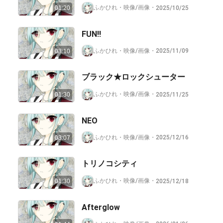
ふかひれ
・
映像/画像
・
2025/10/25
01:20
FUN!!
ふかひれ
・
映像/画像
・
2025/11/09
03:10
ブラック★ロックシューター
ふかひれ
・
映像/画像
・
2025/11/25
01:30
NEO
ふかひれ
・
映像/画像
・
2025/12/16
03:07
トリノコシティ
ふかひれ
・
映像/画像
・
2025/12/18
01:30
Afterglow