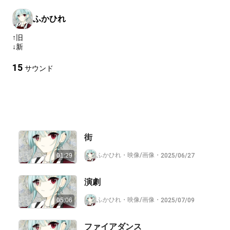
ふかひれ
↑旧
↓新
15
サウンド
街
ふかひれ
・
映像/画像
・
2025/06/27
01:29
演劇
ふかひれ
・
映像/画像
・
2025/07/09
05:06
ファイアダンス