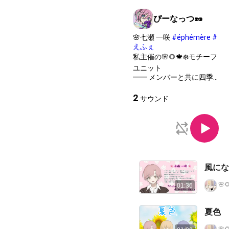
ぴーなっつ🥜
🌸七瀬 一咲
#éphémère
#
えふぇ
私主催の🌸🌻🍁❄️モチーフ
ユニット
━━ メンバーと共に四季
を巡ってみませんか？━━
3ヶ月に1回【春夏秋冬】
2
サウンド
をテーマに歌うアイドルユ
ニット
風にな
🌸
01:36
夏色