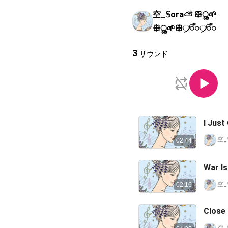
空_𝕊ora⛅️ ꕥൢ🌱
ꕥൢ🌱ꕥ᜴ᯭ᯦᜴ᯭ᯦
3
サウンド
I Just
空_
02:44
War I
空_
02:16
Close