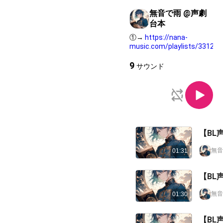
無音で雨 @声劇
台本
①→
https://nana-
music.com/playlists/331273
9
サウンド
【BL
無音
01:31
【BL
無音
01:30
【BL