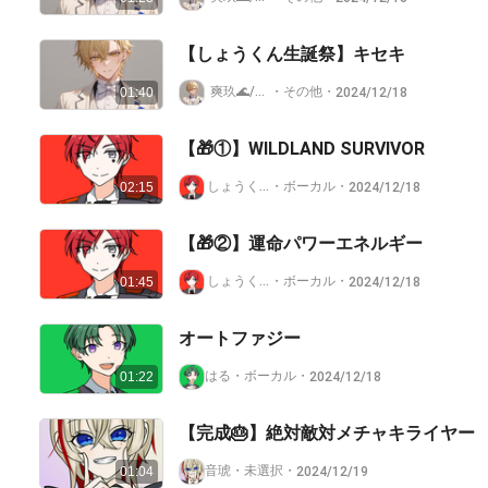
【しょうくん生誕祭】キセキ
爽玖🌊/ベリアル⚰️
・
その他
・
2024/12/18
01:40
【🎁①】WILDLAND SURVIVOR
しょうくん♠️ @あんスタ多め
・
ボーカル
・
2024/12/18
02:15
【🎁②】運命パワーエネルギー
しょうくん♠️ @あんスタ多め
・
ボーカル
・
2024/12/18
01:45
オートファジー
はる
・
ボーカル
・
2024/12/18
01:22
【完成🎂】絶対敵対メチャキライヤー
音琥
・
未選択
・
2024/12/19
01:04