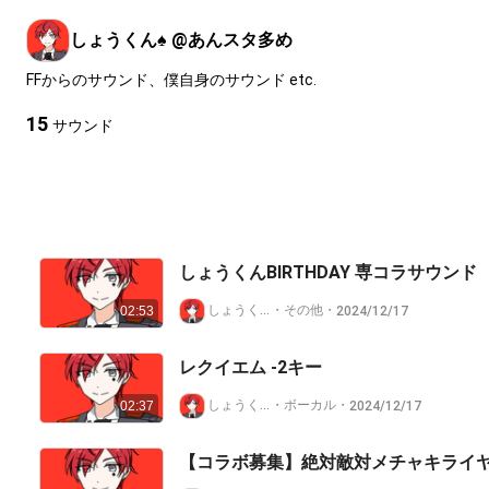
しょうくん♠️ @あんスタ多め
FFからのサウンド、僕自身のサウンド etc.
15
サウンド
しょうくんBIRTHDAY 専コラサウンド
しょうくん♠️ @あんスタ多め
・
その他
・
2024/12/17
02:53
レクイエム -2キー
しょうくん♠️ @あんスタ多め
・
ボーカル
・
2024/12/17
02:37
【コラボ募集】絶対敵対メチャキライ