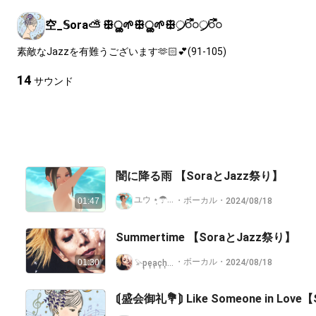
空_𝕊ora⛅️ ꕥൢ🌱ꕥൢ🌱ꕥ᜴ᯭ᯦᜴ᯭ᯦
素敵なJazzを有難うございます🫶🏻︎💕(91-105)
14
サウンド
闇に降る雨 【SoraとJazz祭り】
ユウ ⋆̩☂︎*̣̩.ﾟ☾⋆·̩͙⑅* 🐈‍⬛ *.+ﾟ
・
ボーカル
・
2024/08/18
01:47
Summertime 【SoraとJazz祭り】
・
ボーカル
・
2024/08/18
01:30
𓅫p᷂e᷂a᷂c᷂h᷂a᷂n᷂n᷂e᷂𓅫 홍시
⟬盛会御礼💐⟭ Like Someone in Lov