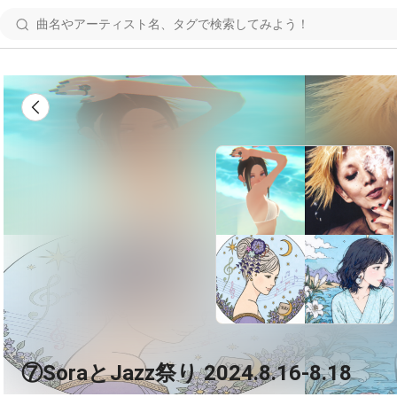
⑦SoraとJazz祭り 2024.8.16-8.18