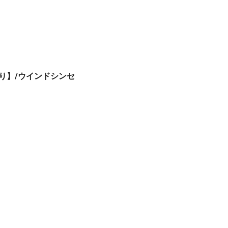
祭り】/ウインドシンセ
くん🥒と🎂🎉💐🎁／コメ💬返ᝰ✍🏻✩꙳聴きnana((((´o･ω･｀)oのろのろ🙏
）