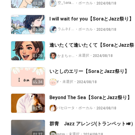
空_𝕊ora⛅️ ꕥൢ🌱ꕥൢ🌱ꕥ᜴ᯭ᯦᜴ᯭ᯦
・
ボーカル
・
2024/08/18
01:29
I will wait for you【SoraとJazz祭り】
ラムネ∮ 🫧❄️🤍💎🫧
・
ボーカル
・
2024/08/18
01:30
逢いたくて逢いたくて【SoraとJazz
・
未選択
・
かまちゃん🍒1週間ぶり投稿だぁ🤗『HERO』かっぱ
2024/08/18
01:29
いとしのエリー【SoraとJazz祭り】
・
未選択
・
Y
2024/08/18
01:34
Beyond The Sea【SoraとJazz祭り】
パセロータ
・
ボーカル
・
2024/08/18
01:52
群青 Jazz アレンジ(トランペット🎺
・
未選択
・
mtm
2024/08/18
01:27