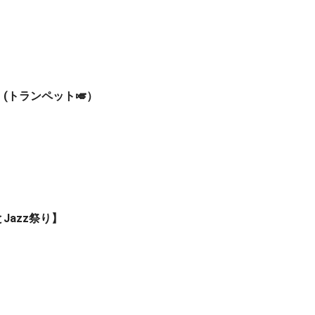
祭り】 (トランペット🎺）
Jazz祭り】
器募集中)
】