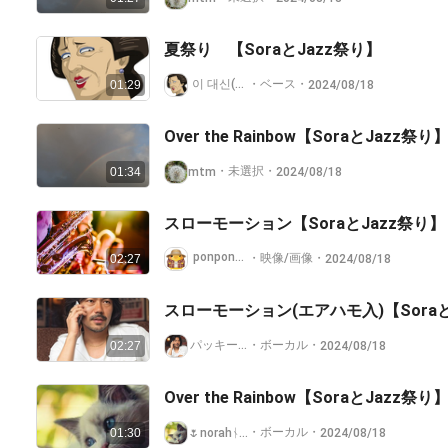
夏祭り 【SoraとJazz祭り】
이 대신(李・代身)い.でしん
・
ベース
・
2024/08/18
01:29
Over the Rainbow【SoraとJazz
・
未選択
・
mtm
2024/08/18
01:34
スローモーション【SoraとJazz祭り】
ponpon😉猛暑日が✋🎵
・
映像/画像
・
2024/08/18
02:27
スローモーション(エアハモ入)【Soraと
パッキー@お返事遅延💦(プロフにコラボ特に楽
・
ボーカル
・
2024/08/18
02:27
Over the Rainbow【SoraとJazz祭り
・
ボーカル
・
🌷norahᚾᛟᚱᚪᚺ🌷
2024/08/18
01:30