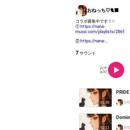
おねっち‎🤍🐈‍⬛
コラボ募集中です！✨
①
https://nana-
music.com/playlists/286968
②
https://nana-
music.com/playlists/336408
7
サウンド
PRID
おねっ
01:30
Domi
おねっ
02:11