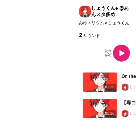
しょうくん♠️ @あ
んスタ多め
みゆ × リウム × しょうくん
2
サウンド
Or th
しょ
01:29
【専コラ
しょ
01:16