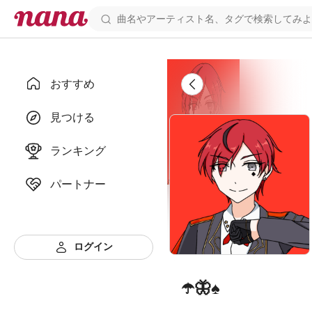
おすすめ
見つける
ランキング
パートナー
ログイン
☂️🦋♠️