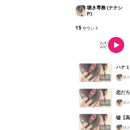
聴き専務 (ナナシ
P)
15
サウンド
ハナミ
聴き
01:28
恋だろ
聴き
01:29
嘘【高
聴き
01:29