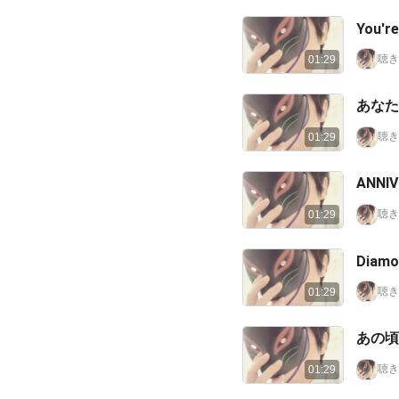
You're
聴き
01:29
あなた
聴き
01:29
ANNI
聴き
01:29
Diamo
聴き
01:29
あの頃
聴き
01:29