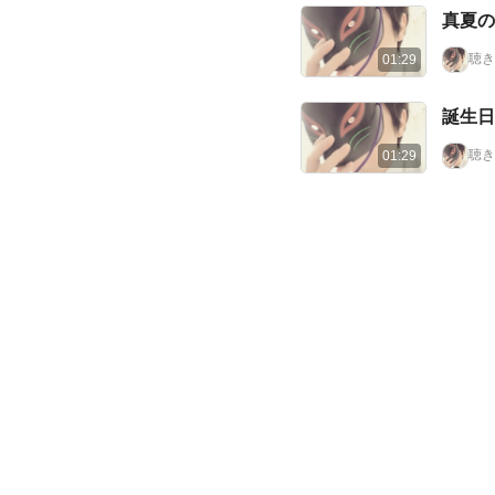
真夏の
聴き
01:29
誕生日
聴き
01:29