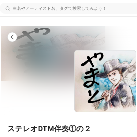
ステレオDTM伴奏①の２