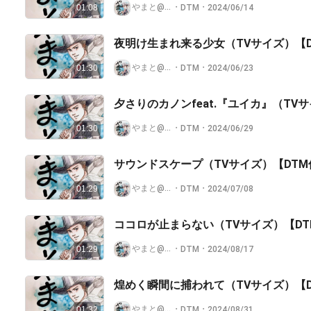
やまと@せんべい王国🍘
・
・
DTM
2024/06/14
01:08
夜明け生まれ来る少女（TVサイズ）【
やまと@せんべい王国🍘
・
・
DTM
2024/06/23
01:30
夕さりのカノンfeat.『ユイカ』（TV
やまと@せんべい王国🍘
・
・
DTM
2024/06/29
01:30
サウンドスケープ（TVサイズ）【DTM
やまと@せんべい王国🍘
・
・
DTM
2024/07/08
01:29
ココロが止まらない（TVサイズ）【D
やまと@せんべい王国🍘
・
・
DTM
2024/08/17
01:29
煌めく瞬間に捕われて（TVサイズ）【
やまと@せんべい王国🍘
・
・
DTM
2024/08/31
01:32