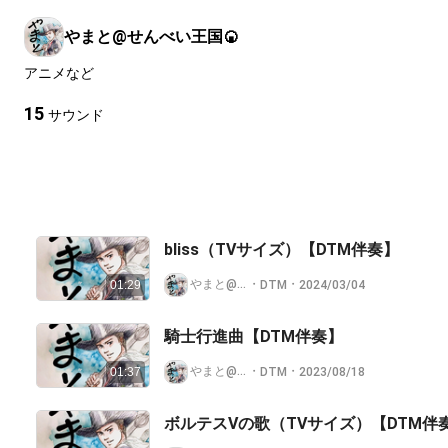
やまと@せんべい王国🍘
アニメなど
15
サウンド
bliss（TVサイズ）【DTM伴奏】
やまと@せんべい王国🍘
・
・
DTM
2024/03/04
01:29
騎士行進曲【DTM伴奏】
やまと@せんべい王国🍘
・
・
DTM
2023/08/18
01:37
ボルテスVの歌（TVサイズ）【DTM伴