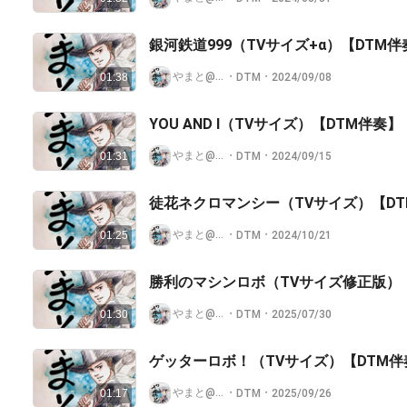
銀河鉄道999（TVサイズ+‪α）【
やまと@せんべい王国🍘
・
・
DTM
2024/09/08
01:38
YOU AND I（TVサイズ）【DTM伴奏】
やまと@せんべい王国🍘
・
・
DTM
2024/09/15
01:31
徒花ネクロマンシー（TVサイズ）【D
やまと@せんべい王国🍘
・
・
DTM
2024/10/21
01:25
勝利のマシンロボ（TVサイズ修正版）
やまと@せんべい王国🍘
・
・
DTM
2025/07/30
01:30
ゲッターロボ！（TVサイズ）【DTM伴
やまと@せんべい王国🍘
・
・
DTM
2025/09/26
01:17