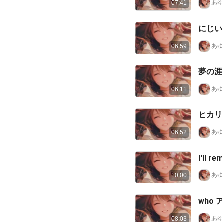
あゆ
07:41
にじい
あゆ
06:59
夢の涯
あゆ
06:11
ヒカリ
あゆ
06:52
あゆ
10:00
w
あゆ
08:03