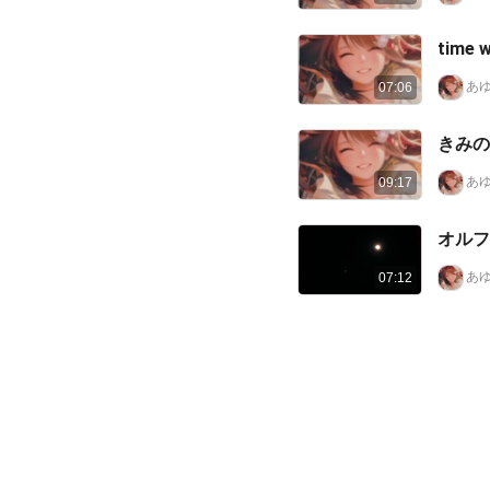
あゆ
07:06
きみ
あゆ
09:17
あゆ
07:12