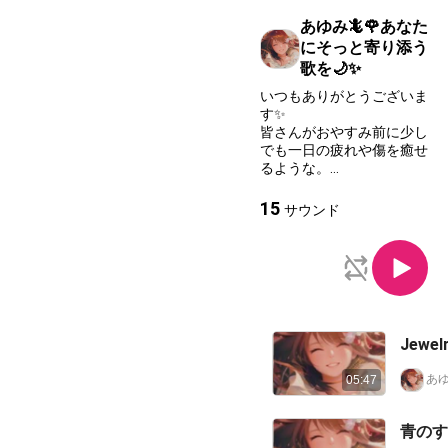
あゆみ🦎🌹あなた
にそっと寄り添う
歌を🌙✨️
いつもありがとうございま
す✨
皆さんがおやすみ前に少し
でも一日の疲れや傷を癒せ
るような。
そんなことが私の歌とトー
クでできたらいいなぁなん
15
サウンド
て思いまして。はじめまし
た。
たったお1人でもそんなこ
とができたらいいなぁと思
っています。
いつもありがとうございま
す✨
あゆ
05:47
青のす