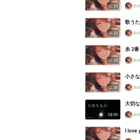
あゆ
02:15
あゆ
06:15
糸 2番
あゆ
02:29
小さな
あゆ
02:36
あゆ
02:36