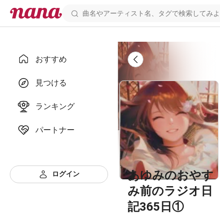
おすすめ
見つける
ランキング
パートナー
あゆみのおやす
ログイン
み前のラジオ日
記365日①