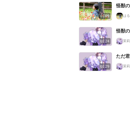
怪獣の
はる
01:09
怪獣の
茉莉
01:24
ただ君
茉莉
01:29