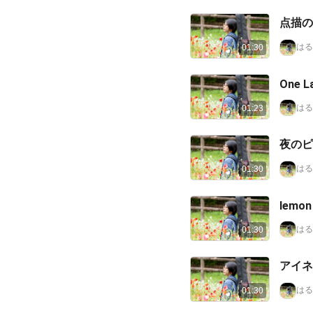
点描の
はる
01:30
One La
はる
01:23
夜のピ
はる
01:30
lemon
はる
01:30
アイネ
はる
01:30