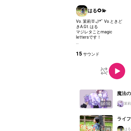
はる🌻💫
Vo. 茉莉🐰🌙*ﾟ Vo.ときど
きA.Gt. はる
マジレタことmagic
lettersです！
そのほかのマジレタプレイ
リストはこちら⬇️
15
サウンド
②
https://nana-
music.com/playlists/400166
③
https://nana-
music.com/playlists/402346
④
https://nana-
魔法の
music.com/playlists/410913
⑤
https://nana-
茉莉
00:50
music.com/playlists/419362
ライフ
話すことが人より少し苦手
な私たちが、手紙で想いを
はる
01:26