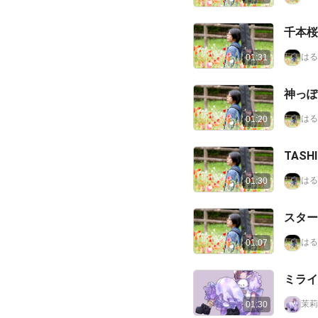
伝えるように魔法のような
音楽をお届けします🪄︎︎➰‪‪💌
千本桜
ユニット結成前のコラボか
ら入ってます！
はる
01:31
Since：2023.4.14
神っぽ
はる
01:20
TASH
はる
01:30
スター
はる
01:07
ミライ
茉莉
01:30