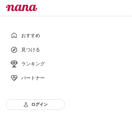
おすすめ
見つける
ランキング
パートナー
ログイン