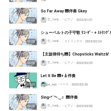
So Far Away 🎹伴奏 Gkey
空_𝕊ora⛅️ ꕥൢ🌱ꕥൢ🌱ꕥ᜴ᯭ᯦᜴ᯭ᯦
・
ピアノ
・
2023/01/21
00:00
シューベルトの子守歌 ﾘｺｰﾀﾞｰ + ｽﾄﾘﾝｸﾞｽ
空_𝕊ora⛅️ ꕥൢ🌱ꕥൢ🌱ꕥ᜴ᯭ᯦᜴ᯭ᯦
・
ストリングス
・
2023/02/24
00:59
【主旋律待ち🎹】Chopsticks Waltz🥢
空_𝕊ora⛅️ ꕥൢ🌱ꕥൢ🌱ꕥ᜴ᯭ᯦᜴ᯭ᯦
・
ピアノ
・
2023/02/25
00:00
Let It Be 🎹+🎸伴奏
・
ベース
・
pe_nyo
2023/02/26
01:30
Sing•*¨*•.¸¸♬︎ 🎹伴奏
空_𝕊ora⛅️ ꕥൢ🌱ꕥൢ🌱ꕥ᜴ᯭ᯦᜴ᯭ᯦
・
ピアノ
・
2023/03/02
00:00