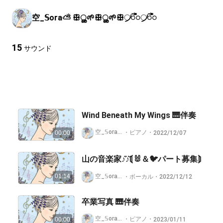
空_𝕊ora⛅️ ꕥൢ🌱ꕥൢ🌱ꕥ᜴ᯭ᯦᜴ᯭ᯦
15
サウンド
Wind Beneath My Wings 🎹伴奏
空_𝕊ora⛅️ ꕥൢ🌱ꕥൢ🌱ꕥ᜴ᯭ᯦᜴ᯭ᯦
・
ピアノ
・
2022/12/07
00:00
山の音楽家♪̊̈♪̆̈⟬🐰＆🐦パート募集⟭
空_𝕊ora⛅️ ꕥൢ🌱ꕥൢ🌱ꕥ᜴ᯭ᯦᜴ᯭ᯦
01:14
・
ボーカル
・
2022/12/12
卒業写真 🎹伴奏
空_𝕊ora⛅️ ꕥൢ🌱ꕥൢ🌱ꕥ᜴ᯭ᯦᜴ᯭ᯦
・
ピアノ
・
2023/01/11
00:00