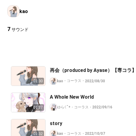
kao
7
サウンド
再会（produced by Ayase）【専コラ
・
コーラス
・
kao
2022/08/30
01:30
A Whole New World
ゆら☾ ໋꙳
・
コーラス
・
2022/09/16
01:27
story
・
コーラス
・
kao
2022/10/07
01:32