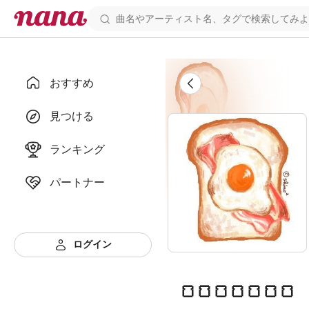
おすすめ
見つける
ランキング
パートナー
ログイン
🍞🍞🍞🍞🍞🍞🍞