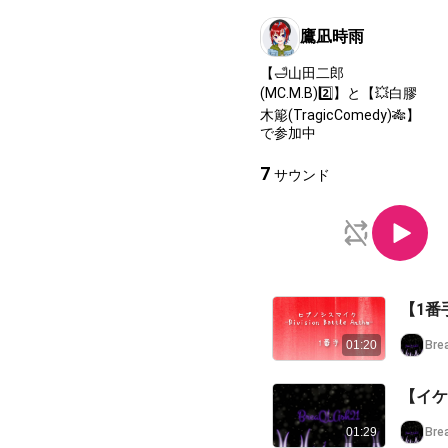
鷹凪時雨
【🛁山田二郎
(MC.M.B)2️⃣】と【💥白膠
木簓(TragicComedy)‪🎋‬】
で参加中
7
サウンド
【1番手
Bre
01:20
【イケブ
Bre
01:29