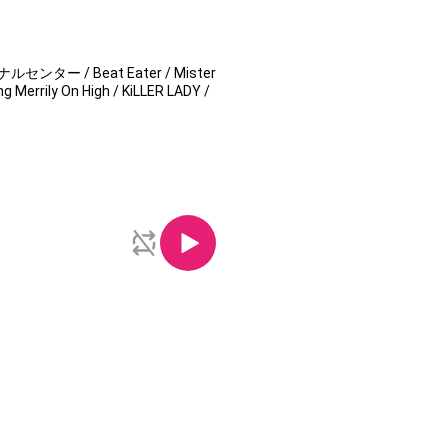
ー / Beat Eater / Mister
rily On High / KiLLER LADY /