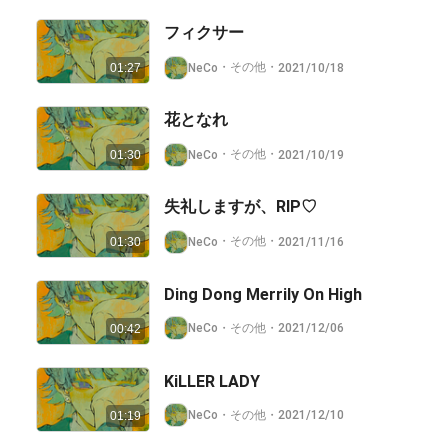
フィクサー
・
その他
・
NeCo
2021/10/18
01:27
花となれ
・
その他
・
NeCo
2021/10/19
01:30
失礼しますが、RIP♡
・
その他
・
NeCo
2021/11/16
01:30
Ding Dong Merrily On High
・
その他
・
NeCo
2021/12/06
00:42
KiLLER LADY
・
その他
・
NeCo
2021/12/10
01:19