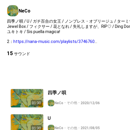
NeCo
四季ノ唄 / U / ガチ百合の女王 / ノンブレス・オブリージュ / ターミナルセンタ
Jewel Box / フィクサー / 花となれ / 失礼しますが、RIP♡ / Ding Dong Mer
ユキトキ / Sis puella magica!
2：
https://nana-music.com/playlists/3746760
3：
https://nana-music.com/playlists/3843674
4：
https://nana-music.com/playlists/3947810
15
サウンド
5：
https://nana-music.com/playlists/4097689
https://nana-music.com/playlists/3726613
https://nana-music.com/playlists/3697824
四季ノ唄
・
その他
・
NeCo
2020/12/06
01:30
U
・
その他
・
NeCo
2021/08/05
01:30