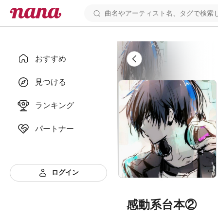
おすすめ
見つける
ランキング
パートナー
ログイン
感動系台本②    