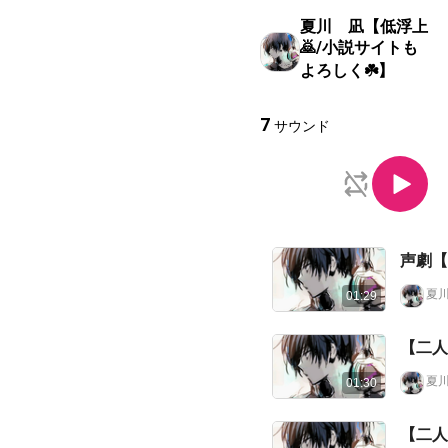
夏川 凪【低浮上
🙇/小説サイトも
よろしく☘️】
7
サウンド
声劇【
夏川
01:29
【二人
夏川
01:30
【二人