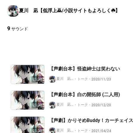
夏川 凪【低浮上🙇/小説サイトもよろしく☘️】
9
サウンド
【声劇台本】怪盗紳士は笑わない
夏川 凪【低浮上🙇/小説サイトもよろしく☘️】
・
トーク
・
2020/11/23
01:30
【声劇台本】白の開拓師 (二人用)
夏川 凪【低浮上🙇/小説サイトもよろしく☘️】
・
トーク
・
2020/12/20
01:30
【声劇】かりそめBuddy！カーチェイ
夏川 凪【低浮上🙇/小説サイトもよろしく☘️】
・
トーク
・
2021/04/24
01:30