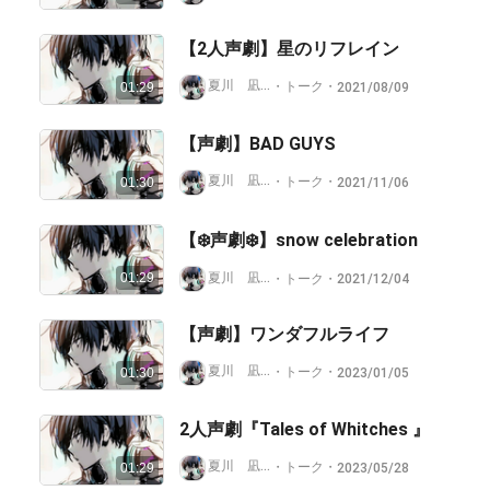
【2人声劇】星のリフレイン
夏川 凪【低浮上🙇/小説サイトもよろしく☘️】
・
トーク
・
2021/08/09
01:29
【声劇】BAD GUYS
夏川 凪【低浮上🙇/小説サイトもよろしく☘️】
・
トーク
・
2021/11/06
01:30
【❄️声劇❄️】snow celebration
夏川 凪【低浮上🙇/小説サイトもよろしく☘️】
01:29
・
トーク
・
2021/12/04
【声劇】ワンダフルライフ
夏川 凪【低浮上🙇/小説サイトもよろしく☘️】
・
トーク
・
2023/01/05
01:30
2人声劇『Tales of Whitches 』
夏川 凪【低浮上🙇/小説サイトもよろしく☘️】
・
トーク
・
2023/05/28
01:29