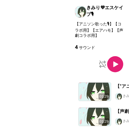
きみり💜エスケイ
プ🎙️
【アニソン歌った🎙️】【コ
ラボ用】【エアハモ】【声
劇コラボ用】
4
サウンド
【"アニ
きみ
01:29
【声劇
きみ
01:29