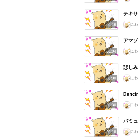
テキサ
こわ
01:16
アマゾ
こわ
01:04
悲しみ
こわ
01:30
Danci
こわ
01:30
バミュ
こわ
01:18