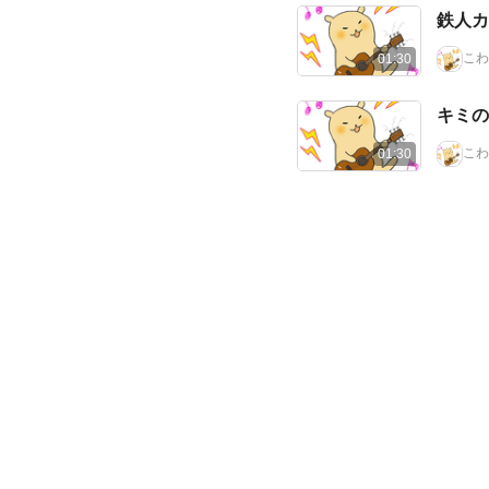
鉄人カ
こわ
01:30
キミの
こわ
01:30