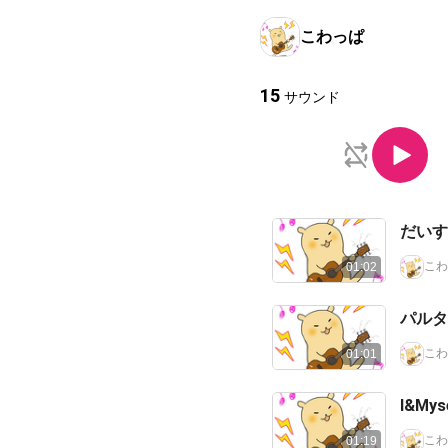
こわっぱ
15
サウンド
だいす
こわ
01:02
パルタ
こわ
01:01
I&M
こわ
01:19