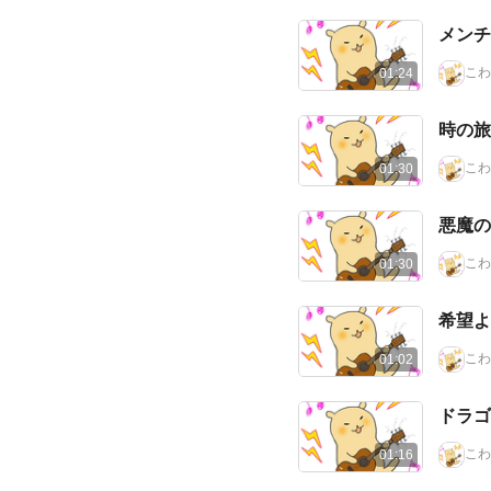
メンチ
こわ
01:24
時の旅
こわ
01:30
悪魔の
こわ
01:30
希望よ
こわ
01:02
ドラゴ
こわ
01:16