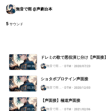
無音で雨 @声劇台本
5
サウンド
ドレミの歌で悪役演じ分け【声面接】
無音で雨 @声劇台本
・
・
DTM
2020/07/23
00:36
ショタボプロテイン声面接
無音で雨 @声劇台本
・
・
DTM
2020/12/03
01:30
【声面接】極道声面接
無音で雨 @声劇台本
・
・
DTM
2021/02/06
01:25