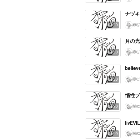
ナヅキ 
楸🐺
01:30
月の光
楸🐺
01:30
belie
楸🐺
01:30
惰性ブギ
楸🐺
01:30
livEVIL
楸🐺
01:09