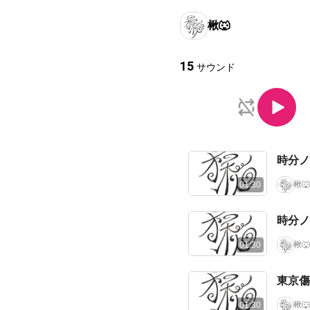
楸🐺
15
サウンド
時分ノ
楸🐺
01:30
時分ノ花
楸🐺
01:30
東京傷年
楸🐺
01:30