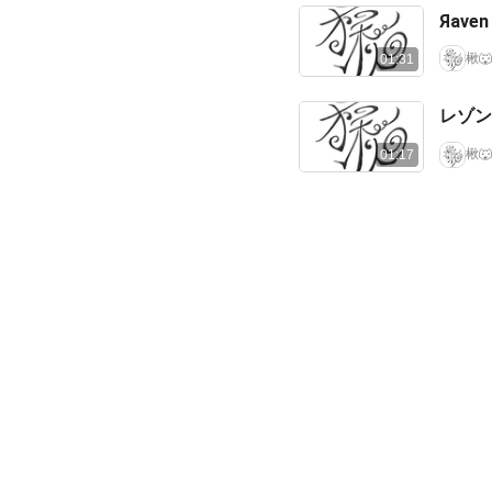
Яaven
楸🐺
01:31
レゾン
楸🐺
01:17