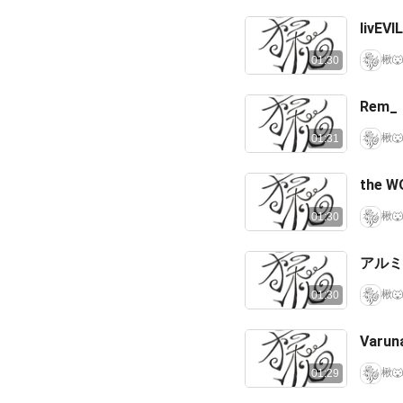
livEV
楸🐺
01:30
Rem_ 
楸🐺
01:31
the W
楸🐺
01:30
アルミナ
楸🐺
01:30
Var
楸🐺
01:29