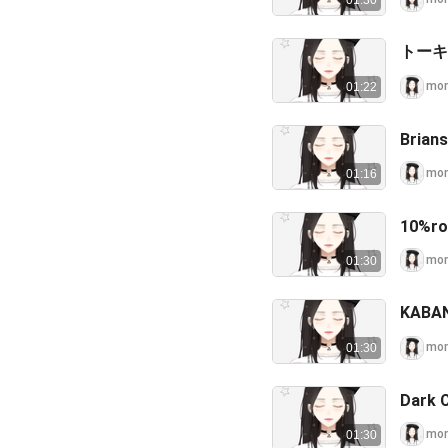
01:30
トーキ
mo
01:22
Brian
mo
01:16
10%ro
mo
01:30
KABA
mo
01:30
Dark 
mo
01:30