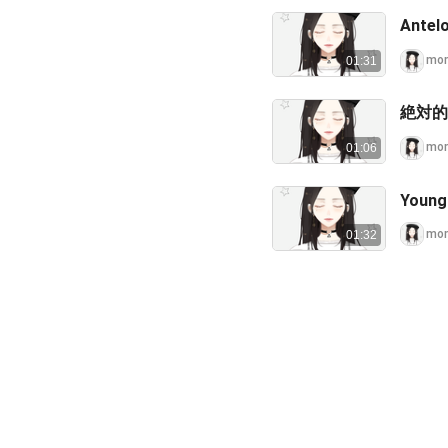
Ante
mo
01:31
絶対的
mo
01:06
Young
mo
01:32