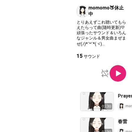
momomo🍑休止
中
とりあえずこれ聴いてもら
えたらって曲(随時更新)💛
頑張ったサウンド＆いろん
なジャンル＆男女曲まぜま
ぜ(ﾉ)*´꒳`*(ヾ)
コーラスも全部自分！
15
サウンド
Praye
mo
01:30
春雷
mo