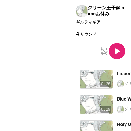
グリーン王子@ n
anaお休み
ギルティギア
4
サウンド
Liqu
01:28
Blue
01:29
Holy 