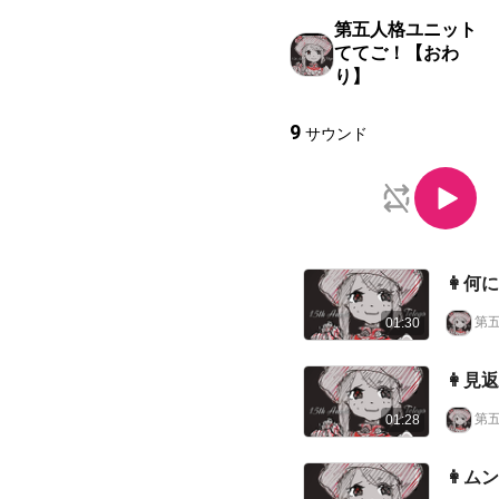
第五人格ユニット
ててご！【おわ
り】
9
サウンド
👩何
第
01:30
👩見
第
01:28
👩ム