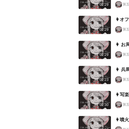
第
01:29
👩オ
第
01:29
👩 
第
01:29
👩 
第
01:23
👩写
第
01:30
👩噴