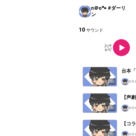
n＠o🐾 #ダーリ
ン
10
サウンド
台本「
n＠
01:30
【声劇
n＠
01:30
【コラ
n＠
01:30