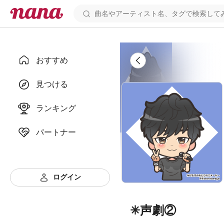
おすすめ
見つける
ランキング
パートナー
ログイン
✳声劇②