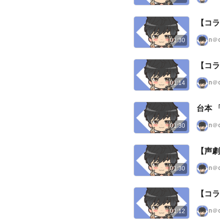
n＠
01:30
【コラ
n＠
01:14
台
n＠
01:30
【声劇
n＠
01:30
n＠
01:12