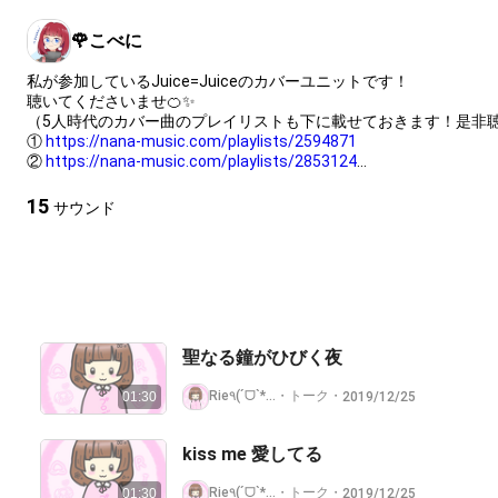
🌹こべに
私が参加しているJuice=Juiceのカバーユニットです！
聴いてくださいませ🍊✨
（5人時代のカバー曲のプレイリストも下に載せておきます！是非
①
https://nana-music.com/playlists/2594871
②
https://nana-music.com/playlists/2853124
③
https://nana-music.com/playlists/2994919
15
サウンド
聖なる鐘がひびく夜
・
Rie٩(ˊᗜˋ*)وハロプロ♡低浮上
トーク
・
2019/12/25
01:30
kiss me 愛してる
・
Rie٩(ˊᗜˋ*)وハロプロ♡低浮上
トーク
・
2019/12/25
01:30