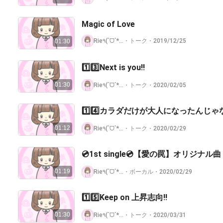
Magic of Love
・
Rie٩(ˊᗜˋ*)وハロプロ♡低浮上
トーク
・
2019/12/25
01:30
1️⃣3️⃣Next is you!!
01:30
・
Rie٩(ˊᗜˋ*)وハロプロ♡低浮上
トーク
・
2020/02/05
1️⃣4️⃣カラダだけが大人になったんじゃ
01:12
・
Rie٩(ˊᗜˋ*)وハロプロ♡低浮上
トーク
・
2020/02/29
💿1st single💿【愛の罠】オリジナル曲
01:19
・
Rie٩(ˊᗜˋ*)وハロプロ♡低浮上
ボーカル
・
2020/02/29
1️⃣5️⃣Keep on 上昇志向!!
01:30
・
Rie٩(ˊᗜˋ*)وハロプロ♡低浮上
トーク
・
2020/03/31