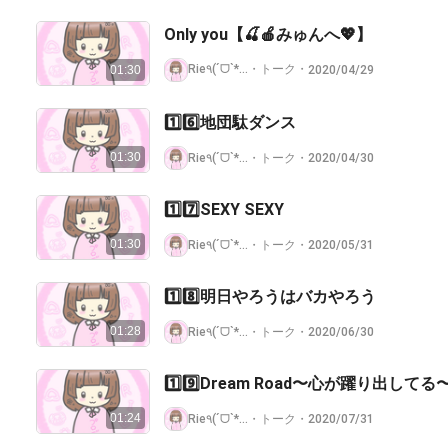
Only you【🍒🍎みゅんへ💖】
・
Rie٩(ˊᗜˋ*)وハロプロ♡低浮上
トーク
・
2020/04/29
01:30
1️⃣6️⃣地団駄ダンス
01:30
・
Rie٩(ˊᗜˋ*)وハロプロ♡低浮上
トーク
・
2020/04/30
1️⃣7️⃣SEXY SEXY
01:30
・
Rie٩(ˊᗜˋ*)وハロプロ♡低浮上
トーク
・
2020/05/31
1️⃣8️⃣明日やろうはバカやろう
01:28
・
Rie٩(ˊᗜˋ*)وハロプロ♡低浮上
トーク
・
2020/06/30
1️⃣9️⃣Dream Road〜心が躍り出してる
01:24
・
Rie٩(ˊᗜˋ*)وハロプロ♡低浮上
トーク
・
2020/07/31