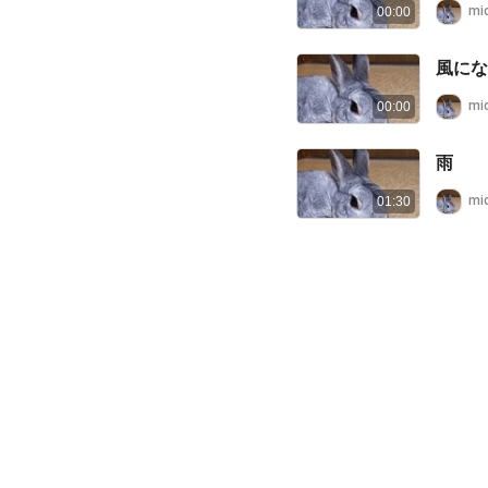
mi
00:00
風にな
mi
00:00
雨
mi
01:30