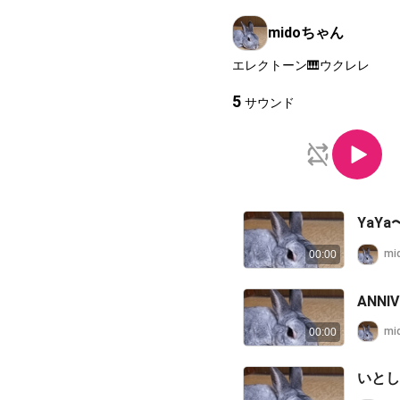
midoちゃん
エレクトーン🎹ウクレレ
5
サウンド
YaY
mi
00:00
ANNI
mi
00:00
いとし