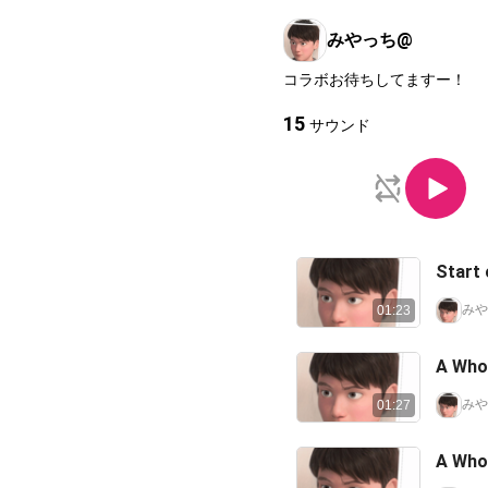
みやっち@
コラボお待ちしてますー！
15
サウンド
Star
みや
01:23
A W
みや
01:27
A W