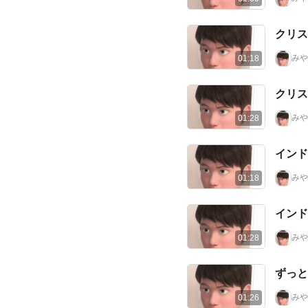
クリス
みや
01:18
クリス
みや
01:28
インド
みや
01:18
インド
みや
01:28
ずっとか
みや
01:26