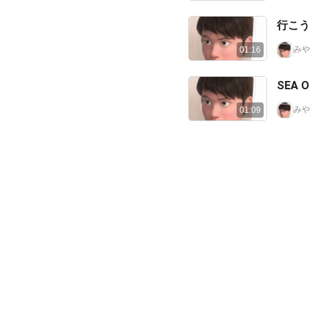
行こう
みや
01:16
SEA 
みや
01:09