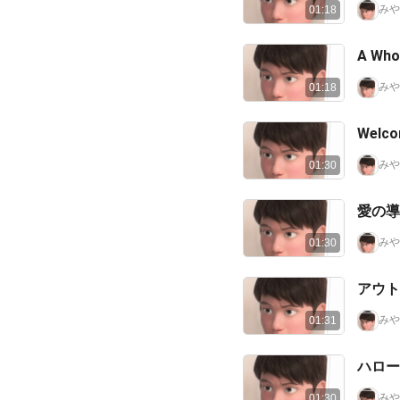
みや
01:18
A W
みや
01:18
Wel
みや
01:30
愛の導き
みや
01:30
アウト
みや
01:31
ハローワ
みや
01:30