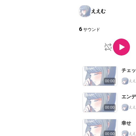
ええむ
6
サウンド
チェッ
ええ
00:00
エンデ
ええ
00:00
幸せ 
ええ
00:00