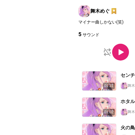
舞木めぐ
マイナー曲しかない(笑)
5
サウンド
舞木
01:31
舞木
01:02
火の鳥