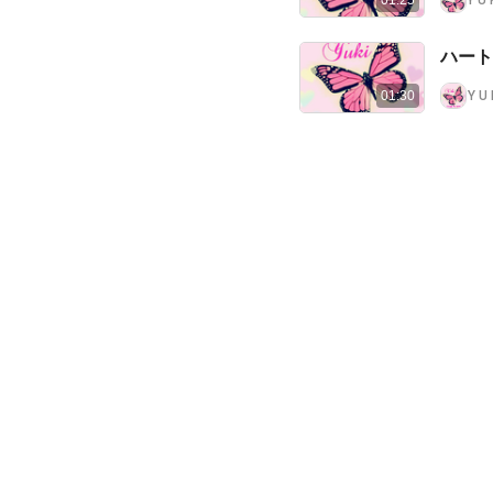
01:25
ハート
Y U
01:30