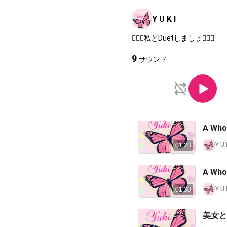
Y U K I
👩‍❤️‍👨私とDuetしましょ👩‍❤️‍👩
9
サウンド
A Who
Y U
01:28
A Whol
Y U
01:30
美女と野