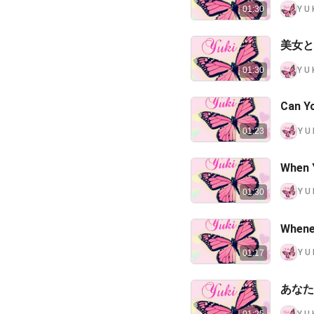
Y U 
01:30
美女と野
Y U 
01:30
Can Y
Y U
01:23
When 
Y U
01:30
Whene
Y U
01:17
あなた
Y U 