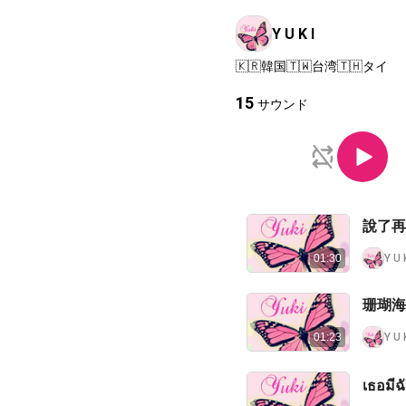
Y U K I
🇰🇷韓国🇹🇼台湾🇹🇭タイ
15
サウンド
說了再見
Y U 
01:30
珊瑚海 /
Y U 
01:23
เธอมีฉ