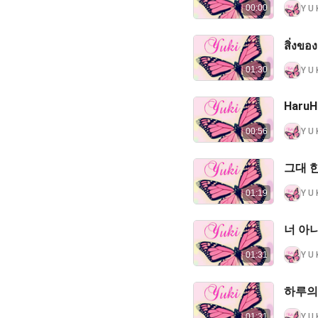
00:00
Y U 
สิ่งของ
01:30
Y U 
Haru
Y U 
00:56
그대 한
Y U 
01:19
너 아니
Y U 
01:31
하루의 끝
Y U 
01:31